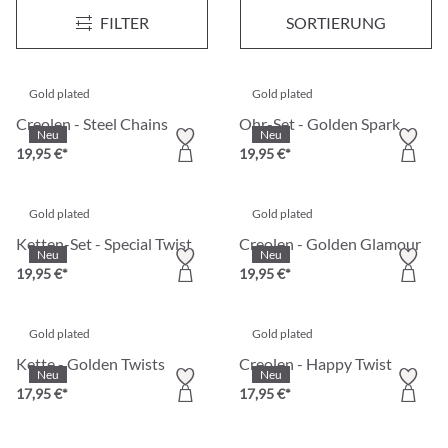
Piercing - Dangly Gold
Creolen - Casual Glamour
Neu
Neu
FILTER
SORTIERUNG
17,95 €*
19,95 €*
Gold plated
Gold plated
Creolen - Steel Chains
Ohr-Set - Golden Spark
Neu
Neu
19,95 €*
19,95 €*
Gold plated
Gold plated
Ketten-Set - Special Twist
Creolen - Golden Glamour
Neu
Neu
19,95 €*
19,95 €*
Gold plated
Gold plated
Kette - Golden Twists
Creolen - Happy Twist
Neu
Neu
17,95 €*
17,95 €*