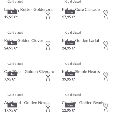
Gold plated
Gold plated
Layering Kette - Golden Harmony
Kette - Cute Cascade
Neu
Neu
19,95 €*
17,95 €*
Gold plated
Gold plated
Kette - Golden Clover
Kette - Golden Lariat
Neu
Neu
24,95 €*
24,95 €*
Gold plated
Gold plated
Ohrflügel - Golden Silverline
Kette - Simple Hearts
Neu
Neu
7,95 €*
39,95 €*
Gold plated
Gold plated
Armband - Golden Nexus
Creolen - Golden Beads
Neu
Neu
17,95 €*
12,95 €*