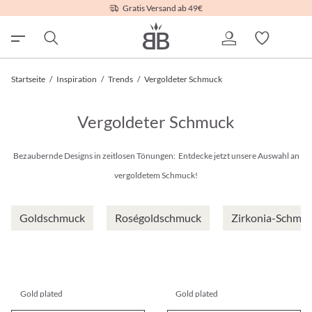
Gratis Versand ab 49€
Startseite
/
Inspiration
/
Trends
/
Vergoldeter Schmuck
Vergoldeter Schmuck
Bezaubernde Designs in zeitlosen Tönungen: Entdecke jetzt unsere Auswahl an
vergoldetem Schmuck!
Goldschmuck
Roségoldschmuck
Zirkonia-Schmu
Gold plated
Gold plated