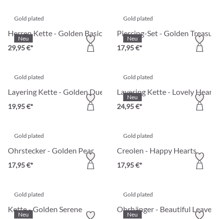
Gold plated
Gold plated
Herren Kette - Golden Basic
Piercing-Set - Golden Treasur
Neu
Neu
29,95 €*
17,95 €*
Gold plated
Gold plated
Layering Kette - Golden Duet
Layering Kette - Lovely Hearts
Neu
19,95 €*
24,95 €*
Gold plated
Gold plated
Ohrstecker - Golden Pear
Creolen - Happy Hearts
17,95 €*
17,95 €*
Gold plated
Gold plated
Kette - Golden Serene
Ohrhänger - Beautiful Leaves
Neu
Neu