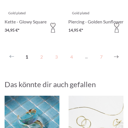
Gold plated
Gold plated
Kette - Glowy Square
Piercing - Golden Sunflower
34,95 €*
14,95 €*
1
2
3
4
7
...
Das könnte dir auch gefallen