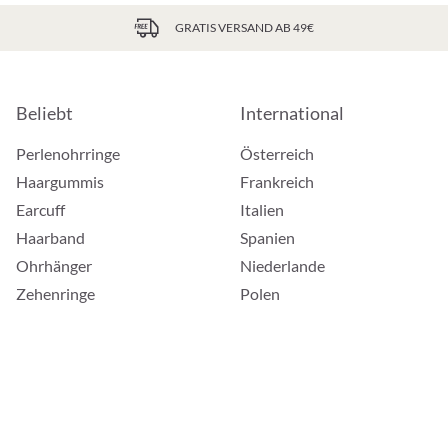
GRATIS VERSAND AB 49€
Beliebt
International
Perlenohrringe
Österreich
Haargummis
Frankreich
Earcuff
Italien
Haarband
Spanien
Ohrhänger
Niederlande
Zehenringe
Polen