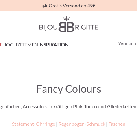
Gratis Versand ab 49€
E
HOCHZEIT
MEN
INSPIRATION
Fancy Colours
enfarben, Accessoires in kräftigen Pink-Tönen und Gliederketten
Statement-Ohrringe
|
Regenbogen-Schmuck
|
Taschen