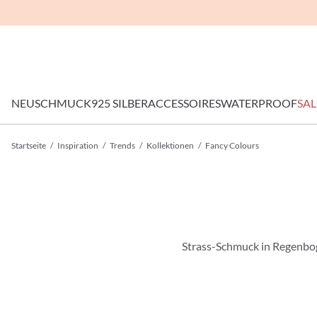
NEU
SCHMUCK
925 SILBER
ACCESSOIRES
WATERPROOF
SAL
Startseite
/
Inspiration
/
Trends
/
Kollektionen
/
Fancy Colours
Strass-Schmuck in Regenbog