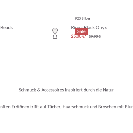
925 Silber
 Beads
Ring - Black Onyx
Sale
25,00 €*
39,95 €
Schmuck & Accessoires inspiriert durch die Natur
anften Erdtönen trifft auf Tücher, Haarschmuck und Broschen mit Blu