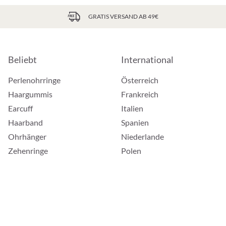
GRATIS VERSAND AB 49€
Beliebt
International
Perlenohrringe
Österreich
Haargummis
Frankreich
Earcuff
Italien
Haarband
Spanien
Ohrhänger
Niederlande
Zehenringe
Polen