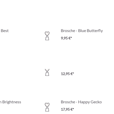
 Best
Brosche - Blue Butterfly
9,95 €*
tural Vibe
Ring - Fancy Shimmer
12,95 €*
n Brightness
Brosche - Happy Gecko
17,95 €*