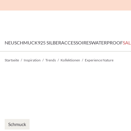
NEU
SCHMUCK
925 SILBER
ACCESSOIRES
WATERPROOF
SAL
Startseite
/
Inspiration
/
Trends
/
Kollektionen
/
Experience Nature
Schmuck