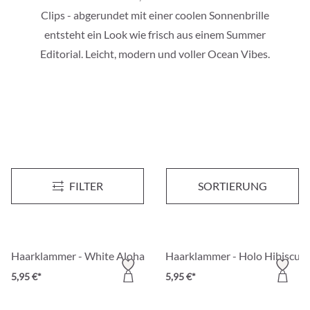
Clips - abgerundet mit einer coolen Sonnenbrille
entsteht ein Look wie frisch aus einem Summer
Editorial. Leicht, modern und voller Ocean Vibes.
Haarnadel - Golden Touch
Haarklammer - Rose Summer
FILTER
SORTIERUNG
5,95 €*
5,95 €*
Haarklammer - White Aloha
Haarklammer - Holo Hibiscus
5,95 €*
5,95 €*