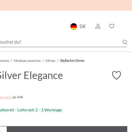
DE
soires
/
Modeaccessoires
/
Uhren
/
Stylische Uhren
Silver Elegance
Versand
ab 49€
dbereit - Lieferzeit 2 - 3 Werktage