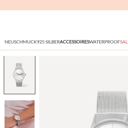
NEU
SCHMUCK
925 SILBER
ACCESSOIRES
WATERPROOF
SAL