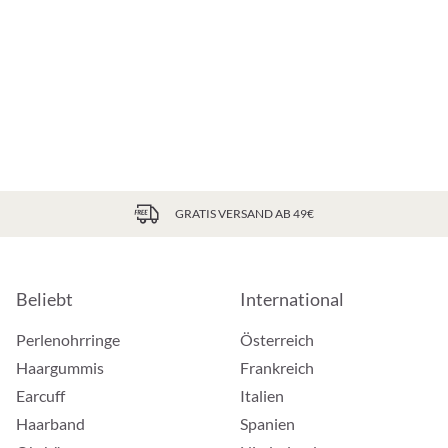
GRATIS VERSAND AB 49€
Beliebt
International
Perlenohrringe
Österreich
Haargummis
Frankreich
Earcuff
Italien
Haarband
Spanien