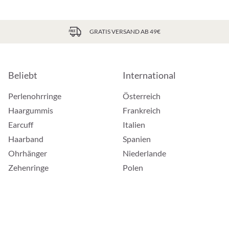
GRATIS VERSAND AB 49€
Beliebt
International
Perlenohrringe
Österreich
Haargummis
Frankreich
Earcuff
Italien
Haarband
Spanien
Ohrhänger
Niederlande
Zehenringe
Polen