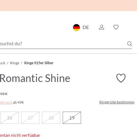
DE
uck
/
Ringe
/
Ringe 925er Silber
 Romantic Shine
,95 €
Ringgröße bestimmen
Versand
ab 49€
16
17
18
19
ntan nicht verfügbar