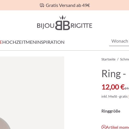
Gratis Versand ab 49€
E
HOCHZEIT
MEN
INSPIRATION
Startseite
/
Schm
Ring -
12,00 €
19
inkl. MwSt - gratis
Ringgröße
Artikel mome