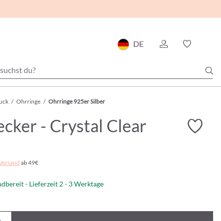
DE
uck
/
Ohrringe
/
Ohrringe 925er Silber
cker - Crystal Clear
Versand
ab 49€
dbereit - Lieferzeit 2 - 3 Werktage