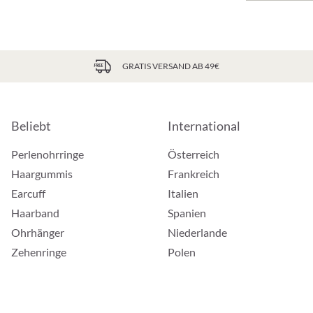
GRATIS VERSAND AB 49€
Beliebt
International
Perlenohrringe
Österreich
Haargummis
Frankreich
Earcuff
Italien
Haarband
Spanien
Ohrhänger
Niederlande
Zehenringe
Polen