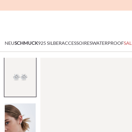
NEU
SCHMUCK
925 SILBER
ACCESSOIRES
WATERPROOF
SAL