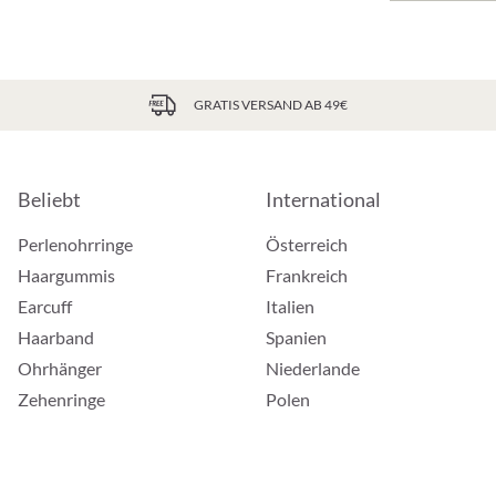
GRATIS VERSAND AB 49€
Beliebt
International
Perlenohrringe
Österreich
Haargummis
Frankreich
Earcuff
Italien
Haarband
Spanien
Ohrhänger
Niederlande
Zehenringe
Polen