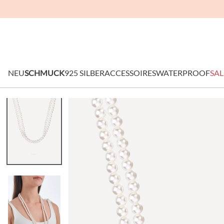
NEU
SCHMUCK
925 SILBER
ACCESSOIRES
WATERPROOF
SAL