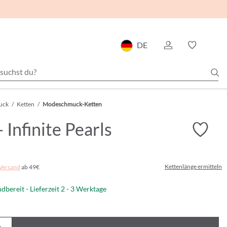
DE
uck
/
Ketten
/
Modeschmuck-Ketten
- Infinite Pearls
Kettenlänge ermitteln
Versand
ab 49€
dbereit - Lieferzeit 2 - 3 Werktage