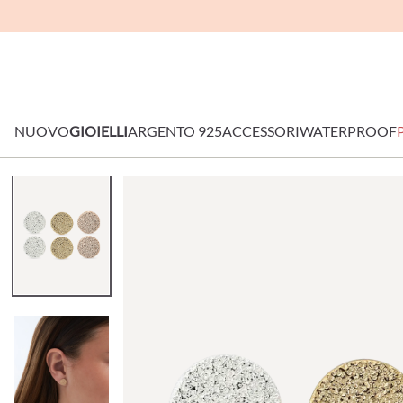
NUOVO
GIOIELLI
ARGENTO 925
ACCESSORI
WATERPROOF