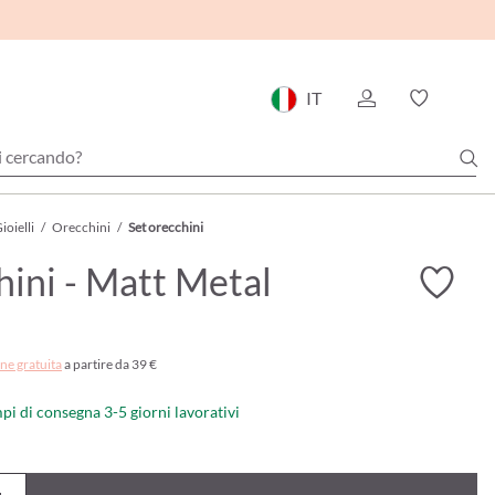
IT
ioielli
/
Orecchini
/
Set orecchini
ini - Matt Metal
ne gratuita
a partire da 39 €
mpi di consegna 3-5 giorni lavorativi