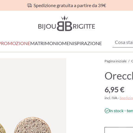
Spedizione gratuita a partire da 39€
PROMOZIONE
MATRIMONIO
MEN
ISPIRAZIONE
Pagina iniziale
/
G
Orecch
6,95 €
incl. IVA -
Spedizio
In stock - te