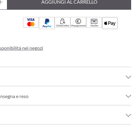
AGGIUNGI AL CARRELLO
Click&Collect
Prepagamento
Voucher
sponibilità nei negozi
onsegna e reso