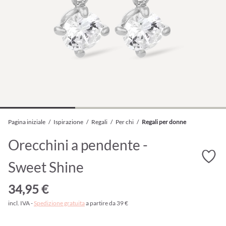
Pagina iniziale
/
Ispirazione
/
Regali
/
Per chi
/
Regali per donne
Orecchini a pendente -
Sweet Shine
34,95 €
incl. IVA -
Spedizione gratuita
a partire da 39 €