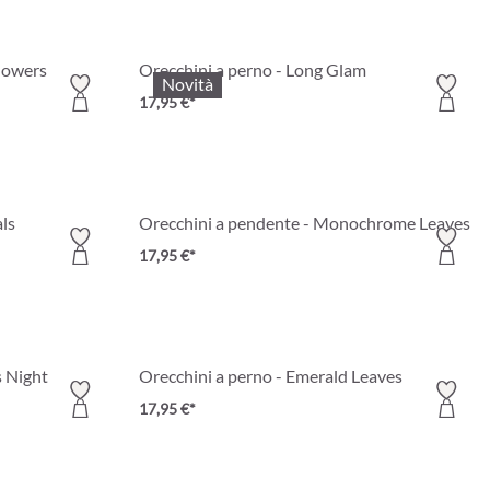
Flowers
Orecchini a perno - Long Glam
Novità
17,95 €*
als
Orecchini a pendente - Monochrome Leaves
17,95 €*
s Night
Orecchini a perno - Emerald Leaves
17,95 €*