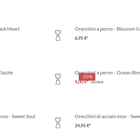
lack Heart
Orecchini a perno - Blossom 
6,95 €*
Dazzle
Orecchini a perno - Ocean Bl
-55%
9,00 €*
19,95 €
erno - Sweet Soul
Orecchini di acciaio inox - Sw
24,95 €*