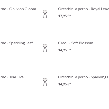
erno - Oblivion Gloom
Orecchini a perno - Royal Lea
17,95 €*
rno - Sparkling Leaf
Creoli - Soft Blossom
14,95 €*
rno - Teal Oval
Orecchini a perno - Sparkling 
14,95 €*