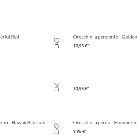
erful Red
Orecchini a pendente - Golden
10,95 €*
 Moss
Creoli - Golden Shells
10,95 €*
erno - Hawaii Blossom
Orecchini a perno - Hammere
9,95 €*