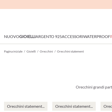
NUOVO
GIOIELLI
ARGENTO 925
ACCESSORI
WATERPROOF
Pagina iniziale
/
Gioielli
/
Orecchini
/
Orecchini statement
Orecchini grandi parti
Orecchini statement...
Orecchini statement...
Orec