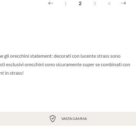
1
2
3
4
 gli orecchini statement: decorati con lucente strass sono
uesti esclusivi orecchini sono sicuramente super se combinati con
nt in strass!
VASTA GAMMA