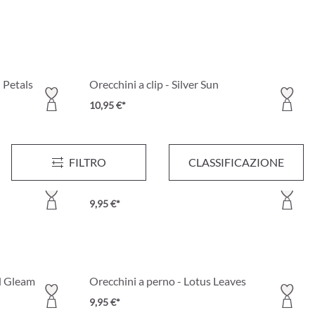
 Petals
Orecchini a clip - Silver Sun
10,95 €*
FILTRO
CLASSIFICAZIONE
Partly Recycled
Creoli - Deep Blue
9,95 €*
d Gleam
Orecchini a perno - Lotus Leaves
9,95 €*