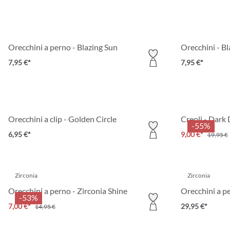
Orecchini a perno - Blazing Sun
Orecchini - B
7,95 €*
7,95 €*
Orecchini a clip - Golden Circle
Creoli - Dark 
-55%
6,95 €*
9,00 €*
19,95 €
Zirconia
Zirconia
Orecchini a perno - Zirconia Shine
Orecchini a p
-53%
7,00 €*
29,95 €*
14,95 €