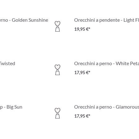
erno - Golden Sunshine
Orecchini a pendente - Light 
19,95 €*
 Twisted
Orecchini a perno - White Pet
17,95 €*
ip - Big Sun
Orecchini a perno - Glamorou
17,95 €*