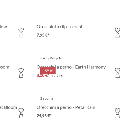
Glow
Orecchini a clip - cerchi
7,95 €*
Partly Recycled
ossom
Orecchini a perno - Earth Harmony
-55%
8,00 €*
17,95 €
Zirconia
eet Bloom
Orecchini a perno - Petal Rain
24,95 €*