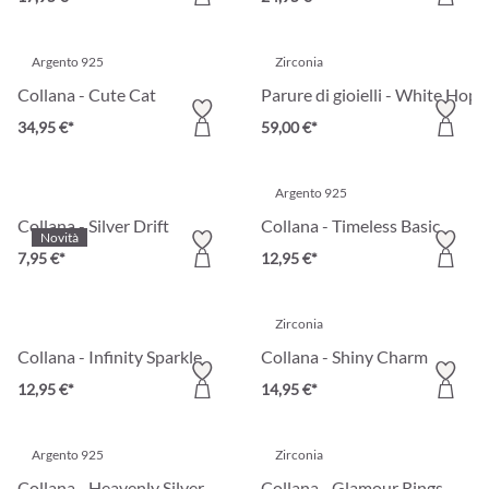
Argento 925
Zirconia
Collana - Cute Cat
Parure di gioielli - White Hope
34,95 €*
59,00 €*
Argento 925
Collana - Silver Drift
Collana - Timeless Basic
Novità
7,95 €*
12,95 €*
Zirconia
Collana - Infinity Sparkle
Collana - Shiny Charm
12,95 €*
14,95 €*
Argento 925
Zirconia
Collana - Heavenly Silver
Collana - Glamour Rings