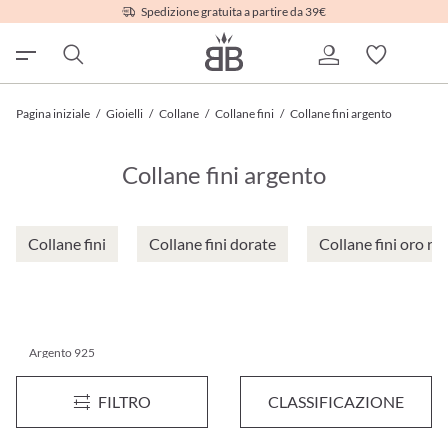
Spedizione gratuita a partire da 39€
Pagina iniziale
/
Gioielli
/
Collane
/
Collane fini
/
Collane fini argento
Collane fini argento
Collane fini
Collane fini dorate
Collane fini oro ro
Argento 925
Collana - Narrow Classic
Collana - Tear Whisper
FILTRO
CLASSIFICAZIONE
9,95 €*
10,95 €*