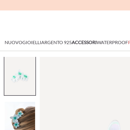
NUOVO
GIOIELLI
ARGENTO 925
ACCESSORI
WATERPROOF