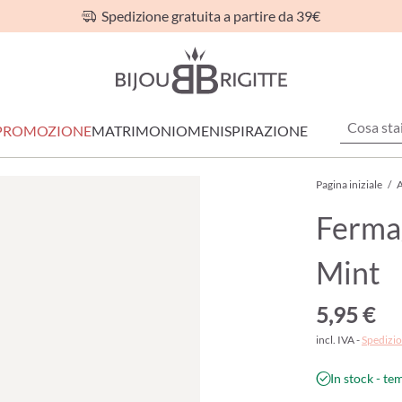
Spedizione gratuita a partire da 39€
PROMOZIONE
MATRIMONIO
MEN
ISPIRAZIONE
Pagina iniziale
/
A
Fermag
Mint
5,95 €
incl. IVA -
Spedizio
In stock - te