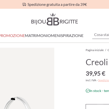
Spedizione gratuita a partire da 39€
PROMOZIONE
MATRIMONIO
MEN
ISPIRAZIONE
Pagina iniziale
/
G
Creoli
39,95 €
incl. IVA -
Spedizio
In stock - te