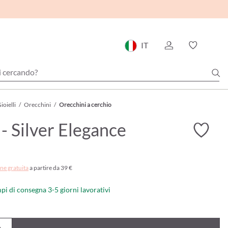
IT
ioielli
/
Orecchini
/
Orecchini a cerchio
 - Silver Elegance
ne gratuita
a partire da 39 €
mpi di consegna 3-5 giorni lavorativi