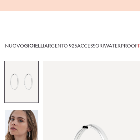
NUOVO
GIOIELLI
ARGENTO 925
ACCESSORI
WATERPROOF