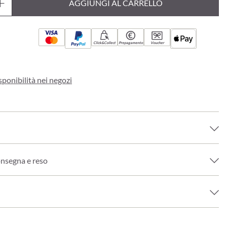
AGGIUNGI AL CARRELLO
Click&Collect
Prepagamento
Voucher
sponibilità nei negozi
onsegna e reso