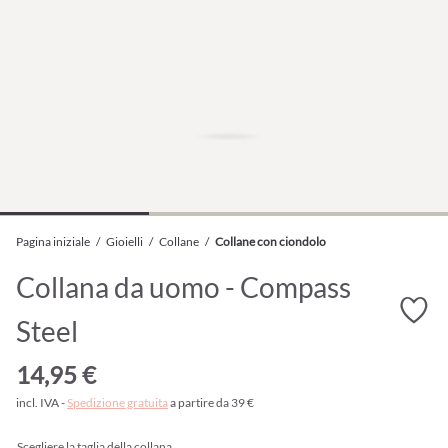
Pagina iniziale
/
Gioielli
/
Collane
/
Collane con ciondolo
Collana da uomo - Compass
Steel
14,95 €
incl. IVA -
Spedizione gratuita
a partire da 39 €
Scegliere la taglia della collana