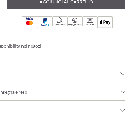
AGGIUNGI AL CARRELLO
Click&Collect
Prepagamento
Voucher
sponibilità nei negozi
onsegna e reso