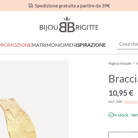
Spedizione gratuita a partire da 39€
PROMOZIONE
MATRIMONIO
MEN
ISPIRAZIONE
Pagina iniziale
/
I
Bracc
10,95 €
incl. IVA -
Spedizio
In stock - te