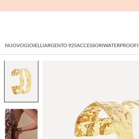
NUOVO
GIOIELLI
ARGENTO 925
ACCESSORI
WATERPROOF