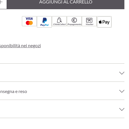
AGGIUNGI AL CARRELLO
Click&Collect
Prepagamento
Voucher
sponibilità nei negozi
onsegna e reso