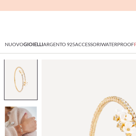
NUOVO
GIOIELLI
ARGENTO 925
ACCESSORI
WATERPROOF