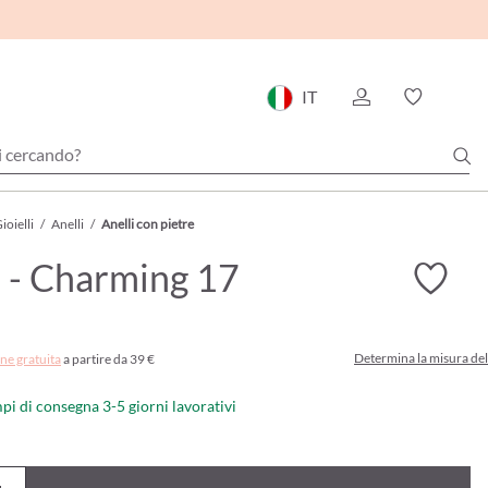
IT
ioielli
/
Anelli
/
Anelli con pietre
 - Charming 17
Determina la misura del
ne gratuita
a partire da 39 €
mpi di consegna 3-5 giorni lavorativi