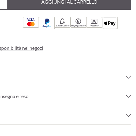
AGGIUNGI AL CARRELLO
Click&Collect
Prepagamento
Voucher
sponibilità nei negozi
onsegna e reso