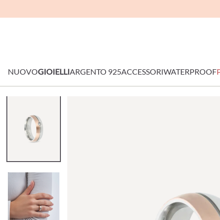
NUOVO
GIOIELLI
ARGENTO 925
ACCESSORI
WATERPROOF