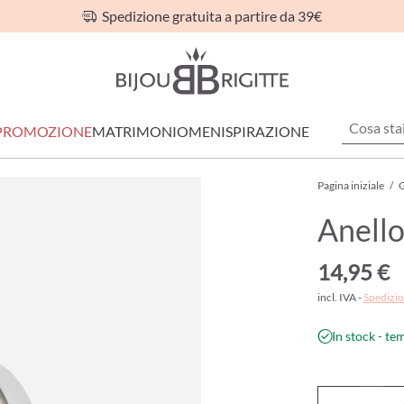
Spedizione gratuita a partire da 39€
PROMOZIONE
MATRIMONIO
MEN
ISPIRAZIONE
Pagina iniziale
/
G
Anello
14,95 €
incl. IVA -
Spedizio
In stock - te