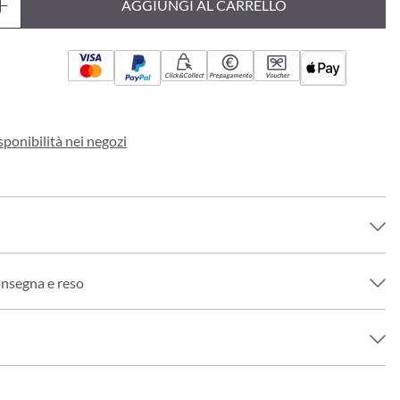
AGGIUNGI AL CARRELLO
Click&Collect
Prepagamento
Voucher
sponibilità nei negozi
onsegna e reso