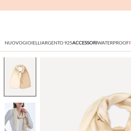
NUOVO
GIOIELLI
ARGENTO 925
ACCESSORI
WATERPROOF