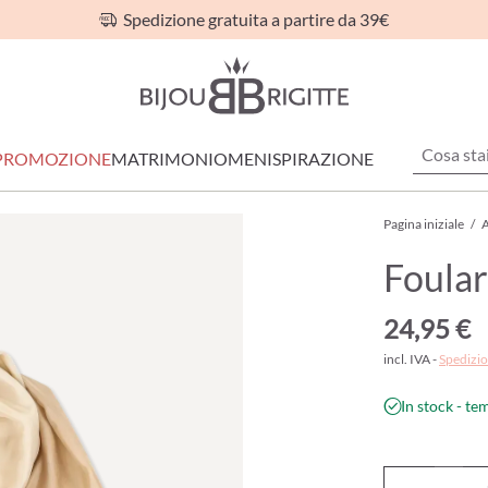
Spedizione gratuita a partire da 39€
PROMOZIONE
MATRIMONIO
MEN
ISPIRAZIONE
Pagina iniziale
/
A
Foular
24,95 €
incl. IVA -
Spedizio
In stock - te