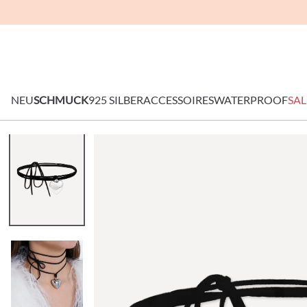
NEU
SCHMUCK
925 SILBER
ACCESSOIRES
WATERPROOF
SAL