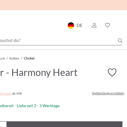
DE
uck
/
Ketten
/
Choker
r - Harmony Heart
Kettenlänge ermitteln
Versand
ab 49€
dbereit - Lieferzeit 2 - 3 Werktage