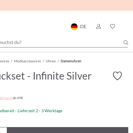
DE
soires
/
Modeaccessoires
/
Uhren
/
Damenuhren
kset - Infinite Silver
Versand
ab 49€
dbereit - Lieferzeit 2 - 3 Werktage