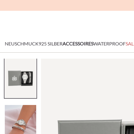
NEU
SCHMUCK
925 SILBER
ACCESSOIRES
WATERPROOF
SAL