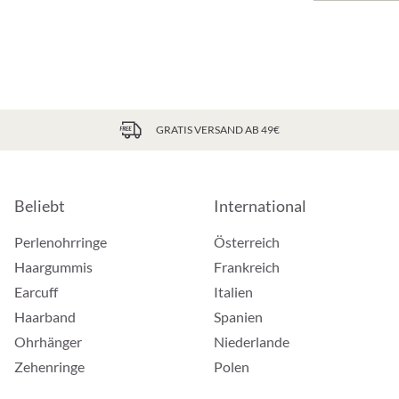
GRATIS VERSAND AB 49€
Beliebt
International
Perlenohrringe
Österreich
Haargummis
Frankreich
Earcuff
Italien
Haarband
Spanien
Ohrhänger
Niederlande
Zehenringe
Polen