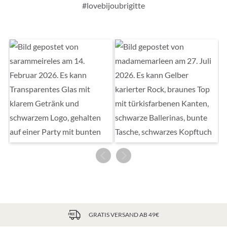
#lovebijoubrigitte
GRATIS VERSAND AB 49€