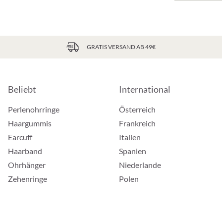
GRATIS VERSAND AB 49€
Beliebt
International
Perlenohrringe
Österreich
Haargummis
Frankreich
Earcuff
Italien
Haarband
Spanien
Ohrhänger
Niederlande
Zehenringe
Polen