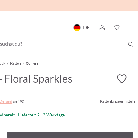
DE
uck
/
Ketten
/
Colliers
- Floral Sparkles
Kettenlänge ermitteln
Versand
ab 49€
dbereit - Lieferzeit 2 - 3 Werktage