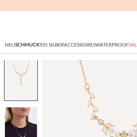
NEU
SCHMUCK
925 SILBER
ACCESSOIRES
WATERPROOF
SAL