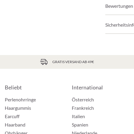
Bewertungen
Sicherheitsin
GRATIS VERSAND AB 49€
Beliebt
International
Perlenohrringe
Österreich
Haargummis
Frankreich
Earcuff
Italien
Haarband
Spanien
Ohrhänger
Niederlande