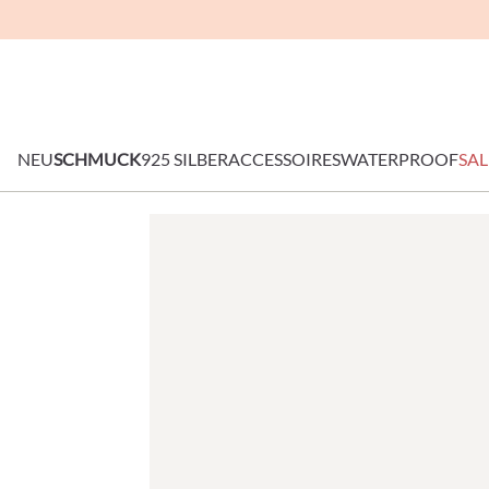
NEU
SCHMUCK
925 SILBER
ACCESSOIRES
WATERPROOF
SAL