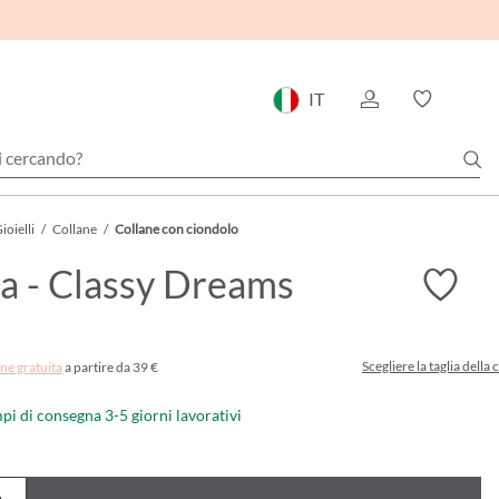
IT
ioielli
/
Collane
/
Collane con ciondolo
a - Classy Dreams
Scegliere la taglia della 
ne gratuita
a partire da 39 €
mpi di consegna 3-5 giorni lavorativi