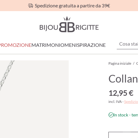
Spedizione gratuita a partire da 39€
PROMOZIONE
MATRIMONIO
MEN
ISPIRAZIONE
Pagina iniziale
/
G
Collan
12,95 €
incl. IVA -
Spedizio
In stock - te