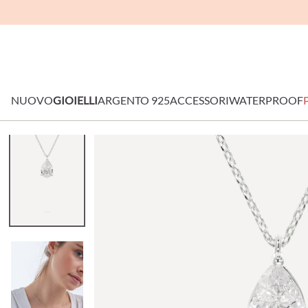
NUOVO
GIOIELLI
ARGENTO 925
ACCESSORI
WATERPROOF