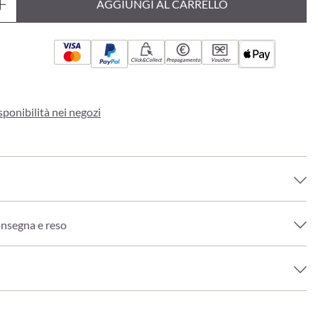
AGGIUNGI AL CARRELLO
Click&Collect
Prepagamento
Voucher
sponibilità nei negozi
onsegna e reso