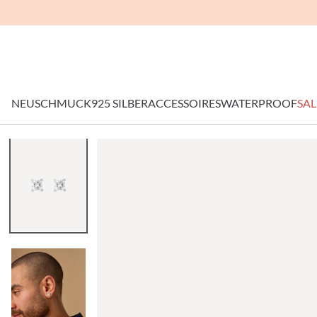
NEU
SCHMUCK
925 SILBER
ACCESSOIRES
WATERPROOF
SAL