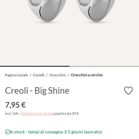
Pagina iniziale
/
Gioielli
/
Orecchini
/
Orecchini a cerchio
Creoli - Big Shine
7,95 €
incl. IVA -
Spedizione gratuita
a partire da 39 €
In stock - tempi di consegna 3-5 giorni lavorativi