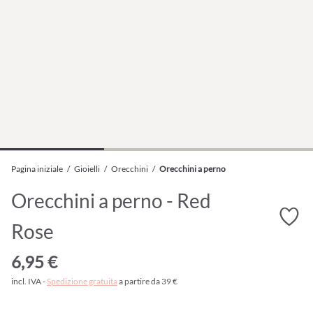
Pagina iniziale
/
Gioielli
/
Orecchini
/
Orecchini a perno
Orecchini a perno - Red
Rose
6,95 €
incl. IVA -
Spedizione gratuita
a partire da 39 €