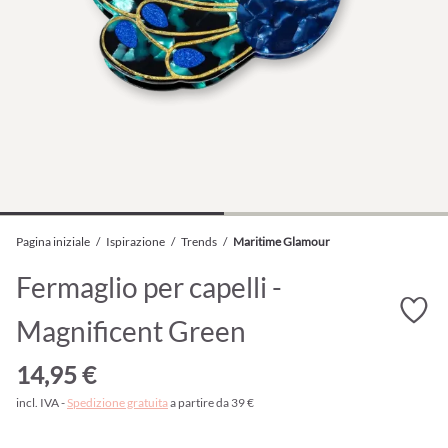
Pagina iniziale
/
Ispirazione
/
Trends
/
Maritime Glamour
Fermaglio per capelli -
Magnificent Green
14,95 €
incl. IVA -
Spedizione gratuita
a partire da 39 €