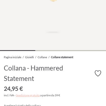
Pagina iniziale
/
Gioielli
/
Collane
/
Collane statement
Collana - Hammered
Statement
24,95 €
incl. IVA -
Spedizione gratuita
a partire da 39 €
Scegliere la taglia della collana