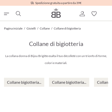
Spedizione gratuita a partire da 39€
Pagina iniziale
/
Gioielli
/
Collane
/
Collane di bigiotteria
Collane di bigiotteria
La collana donna di Bijou Brigitte esalta il tuo décolleté con un trionfo di forme,
colori e materiali.
Collane bigiotteria...
Collane bigiotteria...
Collane b