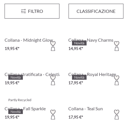
Collana - Royal Mosaic
Collana - Dreamy Round
Novità
Novità
FILTRO
CLASSIFICAZIONE
17,95 €*
17,95 €*
Collana - Midnight Glow
Collana - Navy Charms
Novità
19,95 €*
14,95 €*
Collana stratificata - Celestial Glow
Collana - Royal Heritage
Novità
Novità
19,95 €*
17,95 €*
Partly Recycled
Collana - Fall Sparkle
Collana - Teal Sun
Novità
19,95 €*
17,95 €*