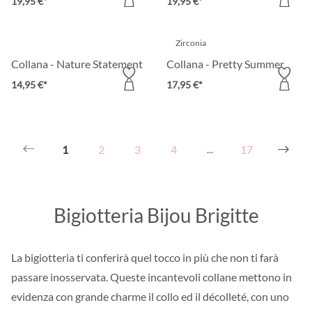
19,95 €*
19,95 €*
Zirconia
Collana - Nature Statement
Collana - Pretty Summer
14,95 €*
17,95 €*
1
2
3
4
17
...
Bigiotteria Bijou Brigitte
La bigiotteria ti conferirà quel tocco in più che non ti farà
passare inosservata. Queste incantevoli collane mettono in
evidenza con grande charme il collo ed il décolleté, con uno