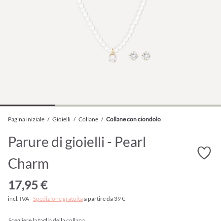
Pagina iniziale
/
Gioielli
/
Collane
/
Collane con ciondolo
Parure di gioielli - Pearl
Charm
17,95 €
incl. IVA -
Spedizione gratuita
a partire da 39 €
Scegliere la taglia della collana