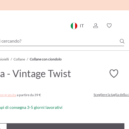
IT
ioielli
/
Collane
/
Collane con ciondolo
a - Vintage Twist
Scegliere la taglia della 
ne gratuita
a partire da 39 €
mpi di consegna 3-5 giorni lavorativi