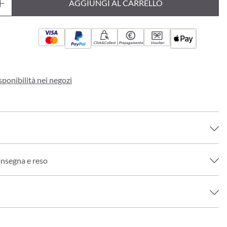
AGGIUNGI AL CARRELLO
Click&Collect
Prepagamento
Voucher
sponibilità nei negozi
onsegna e reso