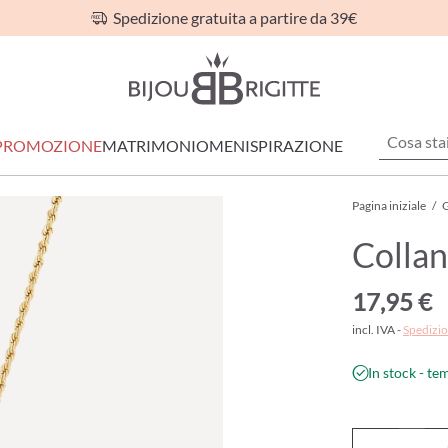
Spedizione gratuita a partire da 39€
PROMOZIONE
MATRIMONIO
MEN
ISPIRAZIONE
Pagina iniziale
/
G
Collan
17,95 €
incl. IVA -
Spedizio
In stock - te