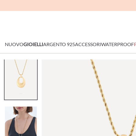
NUOVO
GIOIELLI
ARGENTO 925
ACCESSORI
WATERPROOF