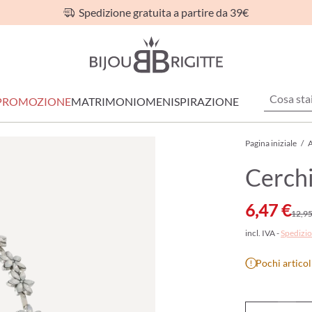
Spedizione gratuita a partire da 39€
PROMOZIONE
MATRIMONIO
MEN
ISPIRAZIONE
Pagina iniziale
/
A
Cerchi
6,47 €
12,95
incl. IVA -
Spedizio
Pochi articol