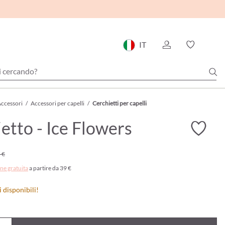
IT
ccessori
/
Accessori per capelli
/
Cerchietti per capelli
etto - Ice Flowers
 €
ne gratuita
a partire da 39 €
i disponibili!