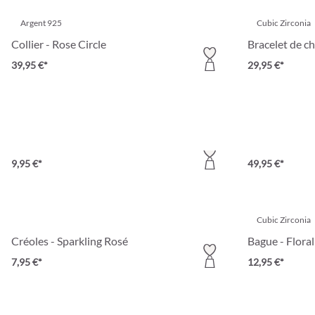
Argent 925
Cubic Zirconia
Collier - Rose Circle
Bracelet de ch
39,95 €*
29,95 €*
Cubic Zirconia
Bague - Open Stars
Montre - Fan
9,95 €*
49,95 €*
Cubic Zirconia
Créoles - Sparkling Rosé
Bague - Flora
7,95 €*
12,95 €*