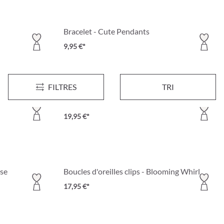
Bracelet - Cute Pendants
9,95 €*
FILTRES
TRI
Cubic Zirconia
Clous d'oreilles - Rosy Tulip
19,95 €*
ose
Boucles d'oreilles clips - Blooming Whirl
17,95 €*