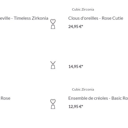
Cubic Zirconia
eville - Timeless Zirkonia
Clous d'oreilles - Rose Cutie
24,95 €*
cy League
Bracelet - Cateye Love
14,95 €*
Cubic Zirconia
l Rose
Ensemble de créoles - Basic R
12,95 €*