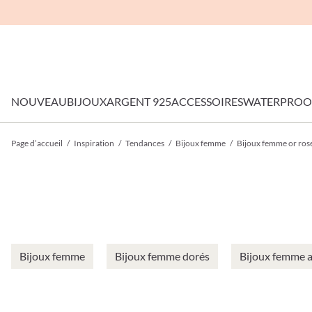
NOUVEAU
BIJOUX
ARGENT 925
ACCESSOIRES
WATERPROO
Page d’accueil
/
Inspiration
/
Tendances
/
Bijoux femme
/
Bijoux femme or ros
Bijoux femme
Bijoux femme dorés
Bijoux femme 