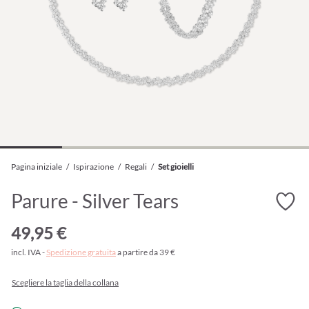
Pagina iniziale
/
Ispirazione
/
Regali
/
Set gioielli
Parure - Silver Tears
49,95 €
incl. IVA -
Spedizione gratuita
a partire da 39 €
Scegliere la taglia della collana