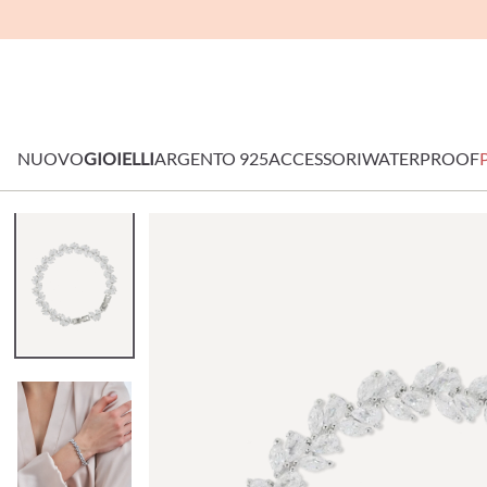
NUOVO
GIOIELLI
ARGENTO 925
ACCESSORI
WATERPROOF