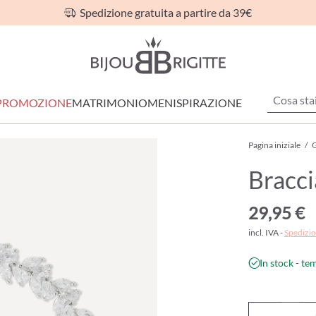
Spedizione gratuita a partire da 39€
PROMOZIONE
MATRIMONIO
MEN
ISPIRAZIONE
Pagina iniziale
/
G
Bracci
29,95 €
incl. IVA -
Spedizio
In stock - te