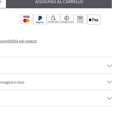
AGGIUNGI AL CARRELLO
Click&Collect
Prepagamento
Voucher
sponibilità nei negozi
onsegna e reso