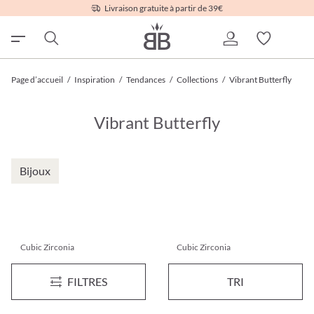
Livraison gratuite à partir de 39€
Page d’accueil
/
Inspiration
/
Tendances
/
Collections
/
Vibrant Butterfly
Vibrant Butterfly
Bijoux
Cubic Zirconia
Cubic Zirconia
Collier - Cute Swarm
Ensemble de broches - Golden
FILTRES
TRI
17,95 €*
14,95 €*