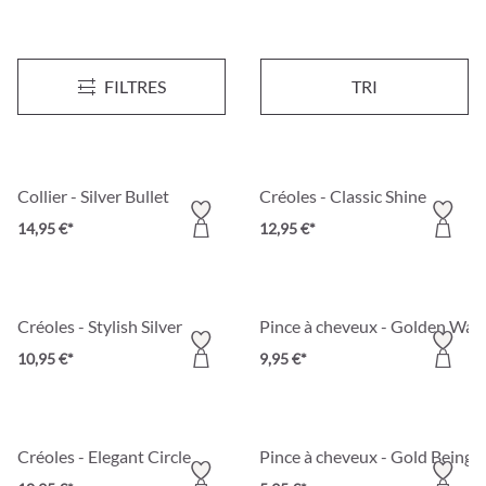
Créoles - Classic Gold
Boucles d’oreilles clips - Shiny 
FILTRES
TRI
12,95 €*
12,95 €*
Collier - Silver Bullet
Créoles - Classic Shine
14,95 €*
12,95 €*
Créoles - Stylish Silver
Pince à cheveux - Golden Wav
10,95 €*
9,95 €*
Créoles - Elegant Circle
Pince à cheveux - Gold Being