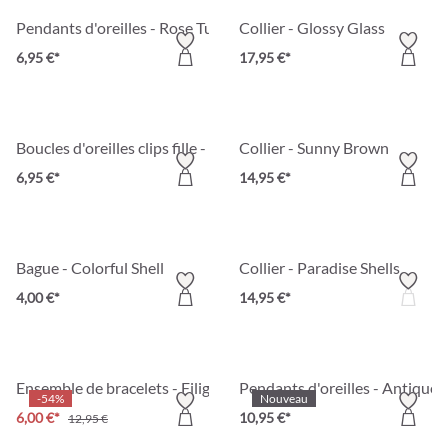
Pendants d'oreilles - Rose Tulip
Collier - Glossy Glass
6,95 €*
17,95 €*
Boucles d'oreilles clips fille - Sleeping Unicorn
Collier - Sunny Brown
6,95 €*
14,95 €*
Bague - Colorful Shell
Collier - Paradise Shells
4,00 €*
14,95 €*
Ensemble de bracelets - Filigree Rainbow
Pendants d'oreilles - Antique 
-54%
Nouveau
6,00 €*
10,95 €*
12,95 €