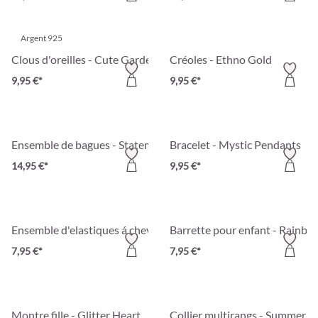
Argent 925
Clous d'oreilles - Cute Garden
Créoles - Ethno Gold
9,95 €*
9,95 €*
Ensemble de bagues - Statement Stones
Bracelet - Mystic Pendants
14,95 €*
9,95 €*
Ensemble d'elastiques á cheveux pour enfant - Happy Flowers
Barrette pour enfant - Rainbo
7,95 €*
7,95 €*
Montre fille - Glitter Heart
Collier multirangs - Summer A