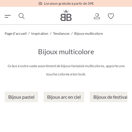
Livraison gratuite à partir de 39€
Page d’accueil
/
Inspiration
/
Tendances
/
Bijoux multicolore
Bijoux multicolore
Grâce à notre vaste assortiment de bijoux fantaisie multicolores, apporte une
touche colorée à ton look.
Bijoux pastel
Bijoux arc en ciel
Bijoux de festival