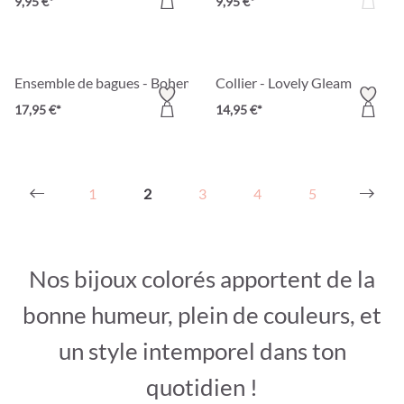
9,95 €*
9,95 €*
Ensemble de bagues - Bohemian Flowers
Collier - Lovely Gleam
17,95 €*
14,95 €*
1
2
3
4
5
Nos bijoux colorés apportent de la
bonne humeur, plein de couleurs, et
un style intemporel dans ton
quotidien !