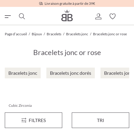
Livraison gratuite à partir de 39€
Page d’accueil
/
Bijoux
/
Bracelets
/
Bracelets jonc
/
Bracelets jonc or rose
Bracelets jonc or rose
Bracelets jonc
Bracelets jonc dorés
Bracelets jonc
Cubic Zirconia
Bracelet - Sparkling Moon
Bracelet jonc - Golden Sparkle
FILTRES
TRI
12,95 €*
14,95 €*