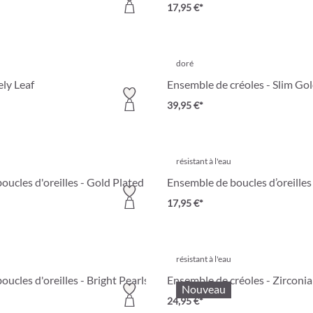
17,95 €*
doré
ely Leaf
Ensemble de créoles - Slim Go
39,95 €*
résistant à l'eau
ucles d'oreilles - Gold Plated
Ensemble de boucles d’oreilles 
17,95 €*
résistant à l'eau
ucles d'oreilles - Bright Pearls
Ensemble de créoles - Zirconia
Nouveau
24,95 €*