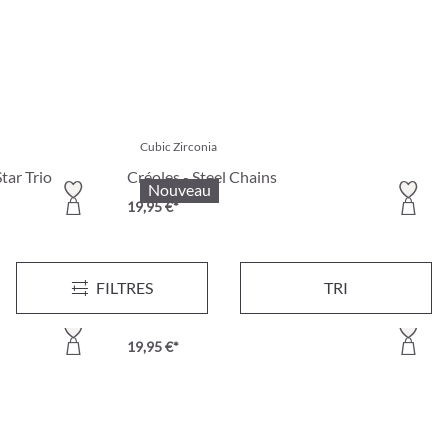
Cubic Zirconia
tar Trio
Créoles - Steel Chains
Nouveau
19,95 €*
FILTRES
TRI
doré
 Gleaming Stars
Ensemble de créoles - Mini Chic
19,95 €*