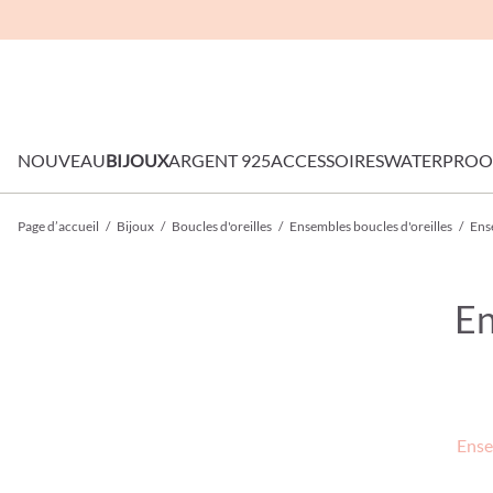
NOUVEAU
BIJOUX
ARGENT 925
ACCESSOIRES
WATERPROO
Page d’accueil
/
Bijoux
/
Boucles d'oreilles
/
Ensembles boucles d'oreilles
/
Ens
En
Ense