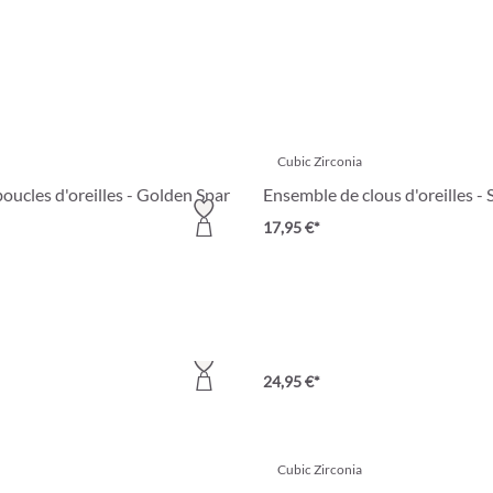
Cubic Zirconia
oucles d'oreilles - Golden Spark
Ensemble de clous d'oreilles - S
17,95 €*
doré
réoles - Perfect Gold
Ensemble de clous d'oreilles -
24,95 €*
Cubic Zirconia