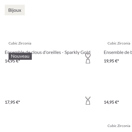
Bijoux
Cubic Zirconia
Cubic Zirconia
Ensemble de clous d'oreilles - Sparkly Gold
Ensemble de b
Nouveau
14,95 €*
19,95 €*
Cubic Zirconia
Partly Recycled
Ensemble de créoles - Wonderful Stars
Ensemble de c
17,95 €*
14,95 €*
Cubic Zirconia