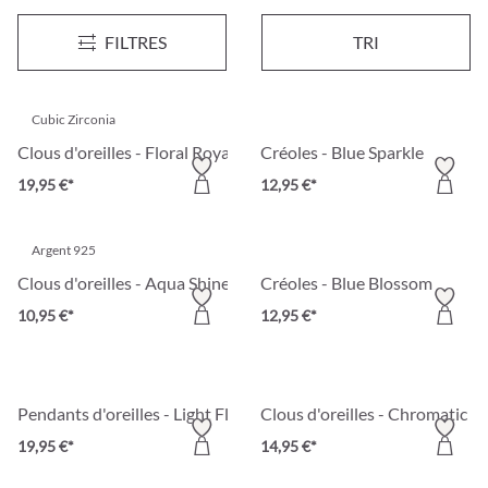
Clous d'oreilles - Round Jade
Ensemble de clous d'oreilles -
FILTRES
TRI
19,95 €*
9,95 €*
Cubic Zirconia
Clous d'oreilles - Floral Royal
Créoles - Blue Sparkle
19,95 €*
12,95 €*
Argent 925
Clous d'oreilles - Aqua Shine
Créoles - Blue Blossom
10,95 €*
12,95 €*
Pendants d'oreilles - Light Flowers
Clous d'oreilles - Chromatic 
19,95 €*
14,95 €*