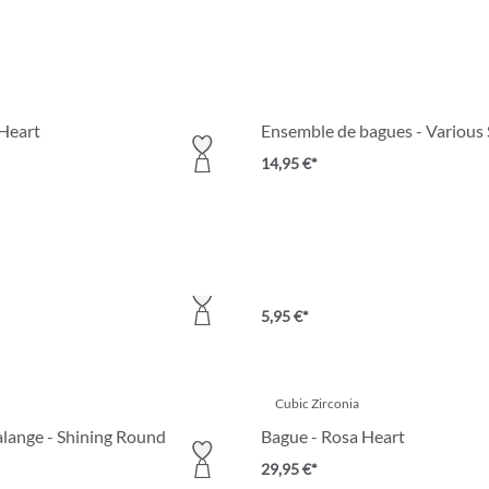
 Heart
Ensemble de bagues - Various 
14,95 €*
agues - Golden Vintage
Ensemble de bagues fille - Love
5,95 €*
Cubic Zirconia
lange - Shining Round
Bague - Rosa Heart
29,95 €*