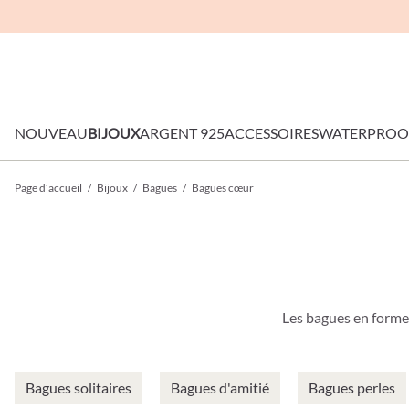
NOUVEAU
BIJOUX
ARGENT 925
ACCESSOIRES
WATERPROO
Page d’accueil
/
Bijoux
/
Bagues
/
Bagues cœur
Les bagues en forme 
Bagues solitaires
Bagues d'amitié
Bagues perles