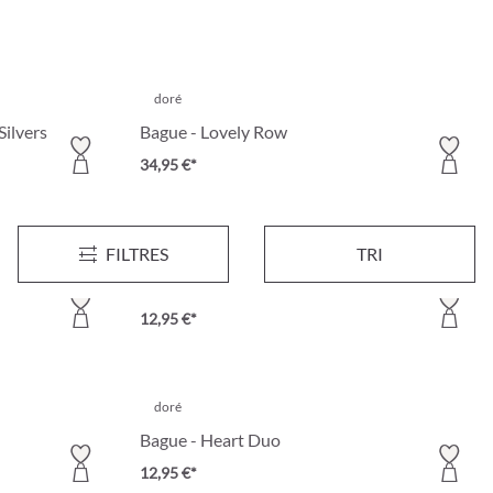
doré
Silvers
Bague - Lovely Row
34,95 €*
FILTRES
TRI
Cubic Zirconia
 Trio
Bague - Red Heart
12,95 €*
doré
Bague - Heart Duo
12,95 €*