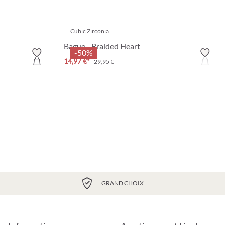
Cubic Zirconia
Bague - Braided Heart
-50%
14,97 €*
29,95 €
GRAND CHOIX