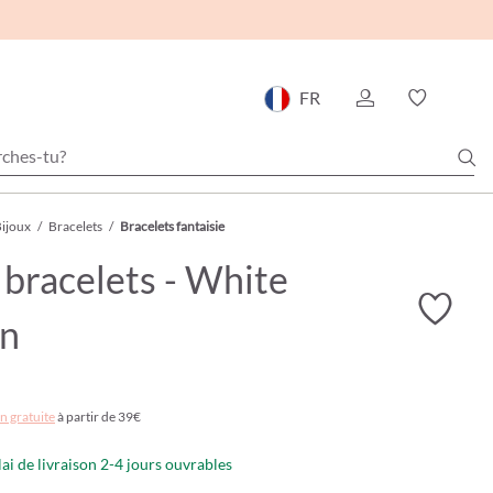
FR
ijoux
/
Bracelets
/
Bracelets fantaisie
 bracelets - White
on
n gratuite
à partir de 39€
lai de livraison 2-4 jours ouvrables