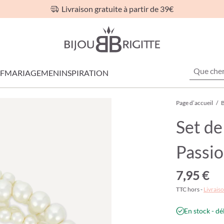
Livraison gratuite à partir de 39€
F
MARIAGE
MEN
INSPIRATION
Page d’accueil
/
B
Set de
Passi
7,95 €
TTC hors -
Livraiso
En stock - dé