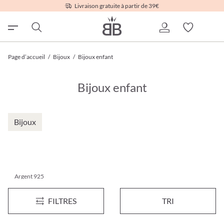
Livraison gratuite à partir de 39€
Page d’accueil
/
Bijoux
/
Bijoux enfant
Bijoux enfant
Bijoux
Argent 925
Clous d'oreilles - Pink Paws
Ensemble de bracelets pour e
FILTRES
TRI
12,95 €*
9,95 €*