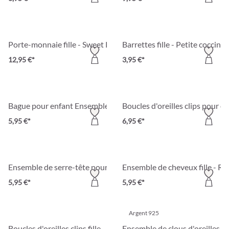
Porte-monnaie fille - Sweet Panda
Barrettes fille - Petite coccinel
12,95 €*
3,95 €*
Boucles d'oreilles clips pour en
Bague pour enfant Ensemble de bagues pour enfa
5,95 €*
6,95 €*
Ensemble de serre-tête pour enfant - Glitter Duo
Ensemble de cheveux fille - Rêv
5,95 €*
5,95 €*
Argent 925
Boucles d'oreilles clips fille - Sweet Cherry
Ensemble de clous d'oreilles -