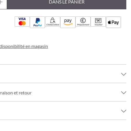
DANS LE PANIER
Click&Collect
Prépaiement
Voucher
a disponibilité en magasin
vraison et retour