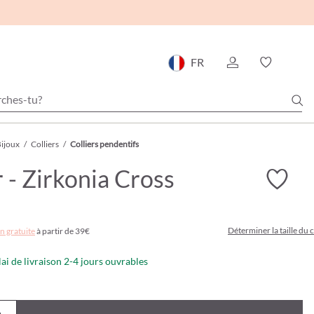
FR
ijoux
/
Colliers
/
Colliers pendentifs
r - Zirkonia Cross
Déterminer la taille du c
n gratuite
à partir de 39€
lai de livraison 2-4 jours ouvrables