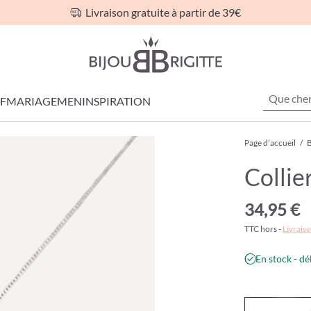
Livraison gratuite à partir de 39€
F
MARIAGE
MEN
INSPIRATION
Page d’accueil
/
B
Collie
34,95 €
TTC hors -
Livraiso
En stock - dé