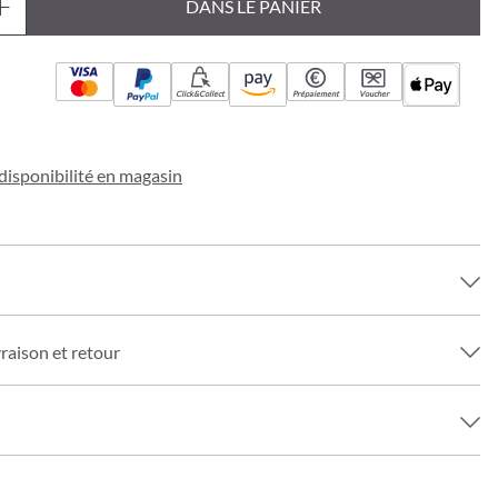
DANS LE PANIER
Click&Collect
Prépaiement
Voucher
a disponibilité en magasin
vraison et retour