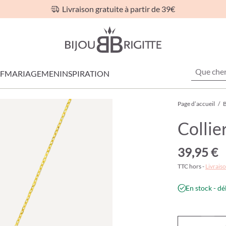
Livraison gratuite à partir de 39€
F
MARIAGE
MEN
INSPIRATION
Page d’accueil
/
B
Collie
39,95 €
TTC hors -
Livraiso
En stock - dé