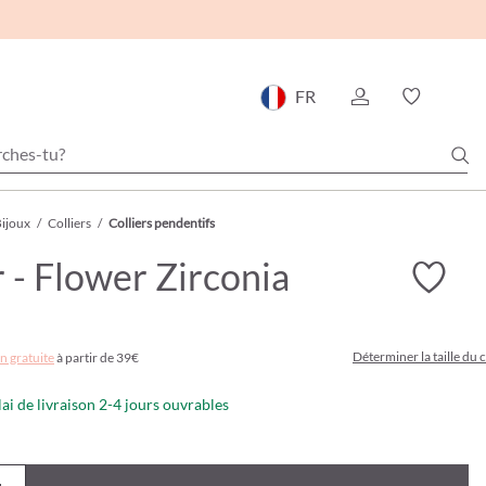
FR
ijoux
/
Colliers
/
Colliers pendentifs
r - Flower Zirconia
Déterminer la taille du c
n gratuite
à partir de 39€
lai de livraison 2-4 jours ouvrables