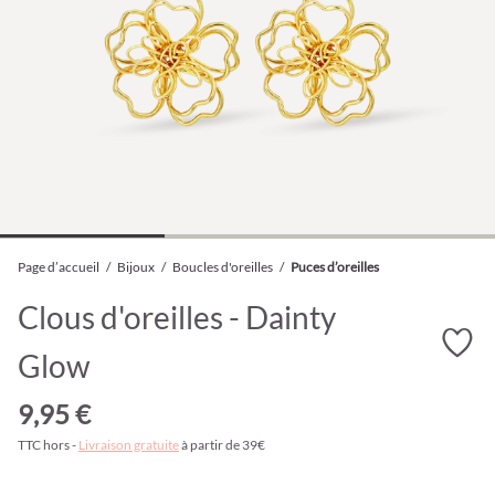
Page d’accueil
/
Bijoux
/
Boucles d'oreilles
/
Puces d’oreilles
Clous d'oreilles - Dainty
Glow
9,95 €
TTC hors -
Livraison gratuite
à partir de 39€