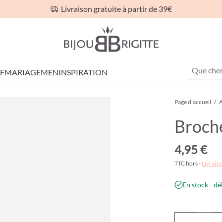
Livraison gratuite à partir de 39€
F
MARIAGE
MEN
INSPIRATION
Page d’accueil
/
A
Broche
4,95 €
TTC hors -
Livraiso
En stock - dé