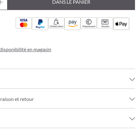
DANS LE PANIER
Click&Collect
Prépaiement
Voucher
a disponibilité en magasin
vraison et retour